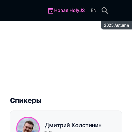
Новая HolyJS
EN
Сезон:
2025 Autumn
Спикеры
Дмитрий Холстинин