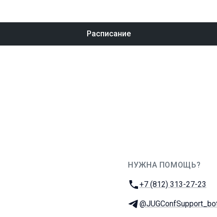
Расписание
НУЖНА ПОМОЩЬ?
JUG Ru Group
Телефон:
+7 (812) 313-27-23
Телеграм:
@JUGConfSupport_bo