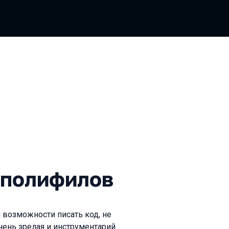
ифилов
 полифилов
возможности писать код, не
чень зрелая и инструментарий