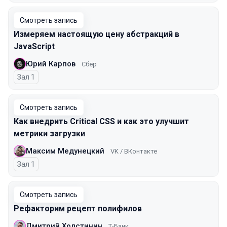
Смотреть запись
Измеряем настоящую цену абстракций в
JavaScript
Юрий Карпов
Сбер
Зал 1
Смотреть запись
Как внедрить Critical CSS и как это улучшит
метрики загрузки
Максим Медунецкий
VK / ВКонтакте
Зал 1
Смотреть запись
Рефакторим рецепт полифилов
Дмитрий Холстинин
Т-Банк