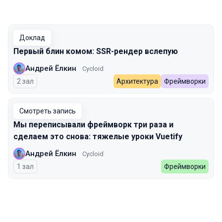
Доклад
Первый блин комом: SSR-рендер вслепую
Андрей Ёлкин
Cycloid
2 зал
Архитектура
Фреймворки
Смотреть запись
Мы переписывали фреймворк три раза и
сделаем это снова: тяжелые уроки Vuetify
Андрей Ёлкин
Cycloid
1 зал
Фреймворки