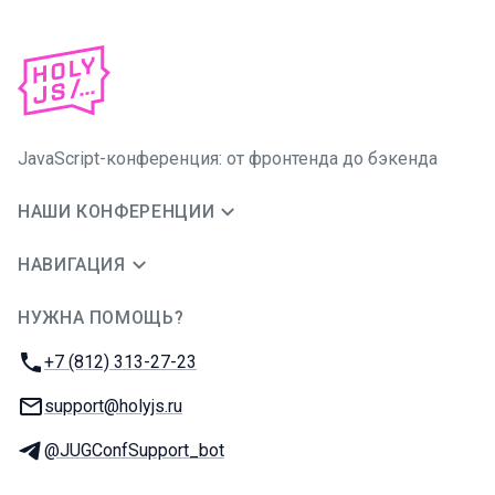
JavaScript-конференция: от фронтенда до бэкенда
НАШИ КОНФЕРЕНЦИИ
НАВИГАЦИЯ
НУЖНА ПОМОЩЬ?
JUG Ru Group
Телефон:
+7 (812) 313-27-23
E-mail:
support@holyjs.ru
Телеграм:
@JUGConfSupport_bot