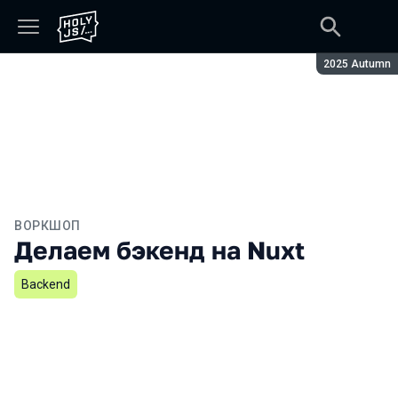
Сезон:
2025 Autumn
ВОРКШОП
Делаем бэкенд на Nuxt
Backend