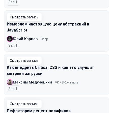
Зал 1
Смотреть запись
Измеряем настоящую цену абстракций в
JavaScript
Юрий Карпов
Сбер
Зал 1
Смотреть запись
Как внедрить Critical CSS и как это улучшит
метрики загрузки
Максим Медунецкий
VK / ВКонтакте
Зал 1
Смотреть запись
Рефакторим рецепт полифилов