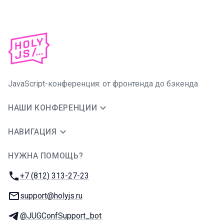
JavaScript-конференция: от фронтенда до бэкенда
НАШИ КОНФЕРЕНЦИИ
НАВИГАЦИЯ
НУЖНА ПОМОЩЬ?
JUG Ru Group
Телефон:
+7 (812) 313-27-23
E-mail:
support@holyjs.ru
Телеграм:
@JUGConfSupport_bot