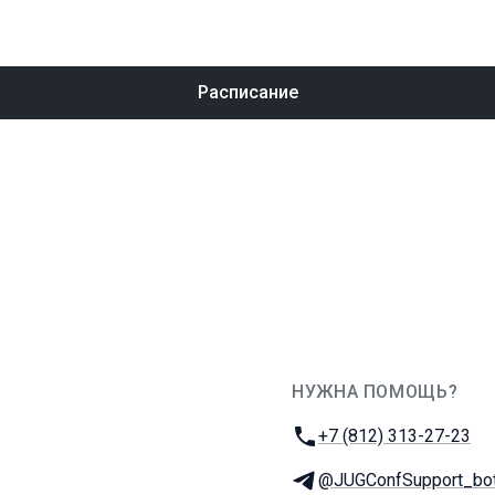
Расписание
НУЖНА ПОМОЩЬ?
JUG Ru Group
Телефон:
+7 (812) 313-27-23
Телеграм:
@JUGConfSupport_bo