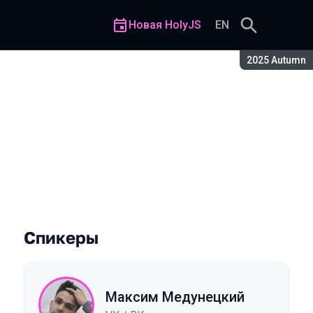
Новая HolyJS
EN
Сезон:
2025 Autumn
и загрузки
Спикеры
Максим Медунецкий