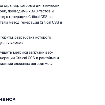
во страниц, которые динамически
оек, проводимых A/B-тестов и
д к генерации Critical CSS на
ли метод генерации Critical CSS в
горитм, разработка которого
одных камней.
учшить метрики загрузки веб-
рации Critical CSS в рантайме и
аписании сложных алгоритмов.
манс»