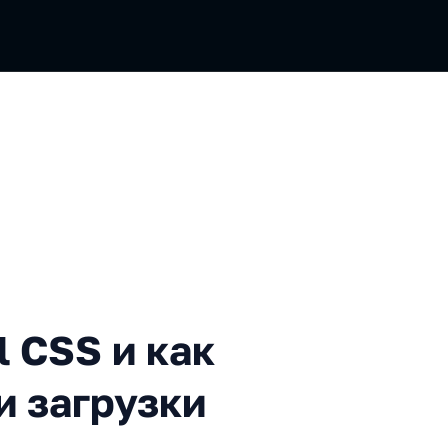
S и как это улучшит метрик
l CSS и как
и загрузки