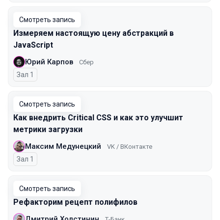
Смотреть запись
Измеряем настоящую цену абстракций в
JavaScript
Юрий Карпов
Сбер
Зал 1
Смотреть запись
Как внедрить Critical CSS и как это улучшит
метрики загрузки
Максим Медунецкий
VK / ВКонтакте
Зал 1
Смотреть запись
Рефакторим рецепт полифилов
Дмитрий Холстинин
Т-Банк