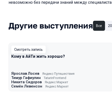
невозможно без передачи знаний между специалиста
Другие выступления
Все
20
Смотреть запись
Кому в АйТи жить хорошо?
Ярослав Лосев
Яндекс Путешествия
Тимур Гафиулин
TatarinFrontend
Никита Сидоров
Яндекс Маркет
Семён Левенсон
Яндекс Маркет