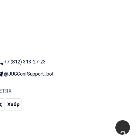
Телефон:
+7 (812) 313-27-23
Телеграм:
@JUGConfSupport_bot
ЕТЯХ
чат
рам-канал
ВКонтакте
Хабр