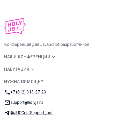
Конференция для JavaScript‑разработчиков
НАШИ КОНФЕРЕНЦИИ
НАВИГАЦИЯ
НУЖНА ПОМОЩЬ?
JUG Ru Group
Телефон:
+7 (812) 313-27-23
E-mail:
support@holyjs.ru
Телеграм:
@JUGConfSupport_bot