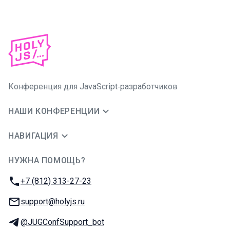
Конференция для JavaScript‑разработчиков
НАШИ КОНФЕРЕНЦИИ
НАВИГАЦИЯ
НУЖНА ПОМОЩЬ?
JUG Ru Group
Телефон:
+7 (812) 313-27-23
E-mail:
support@holyjs.ru
Телеграм:
@JUGConfSupport_bot