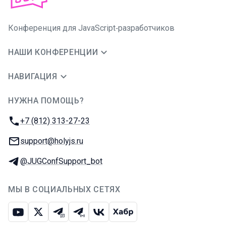
Конференция для JavaScript‑разработчиков
НАШИ КОНФЕРЕНЦИИ
НАВИГАЦИЯ
НУЖНА ПОМОЩЬ?
JUG Ru Group
Телефон:
+7 (812) 313-27-23
E-mail:
support@holyjs.ru
Телеграм:
@JUGConfSupport_bot
МЫ В СОЦИАЛЬНЫХ СЕТЯХ
Ютуб
Икс
Телеграм-чат
Телеграм-канал
ВКонтакте
Хабр