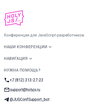
Конференция для JavaScript‑разработчиков
НАШИ КОНФЕРЕНЦИИ
НАВИГАЦИЯ
НУЖНА ПОМОЩЬ?
JUG Ru Group
Телефон:
+7 (812) 313-27-23
E-mail:
support@holyjs.ru
Телеграм:
@JUGConfSupport_bot