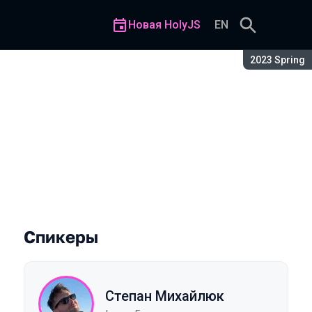
Новая HolyJS
EN
Сезон:
2023 Spring
ере lottie-web (часть 2)
Спикеры
Степан Михайлюк