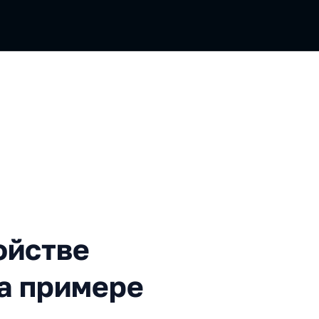
е плееров анимаций на прим
ойстве
а примере