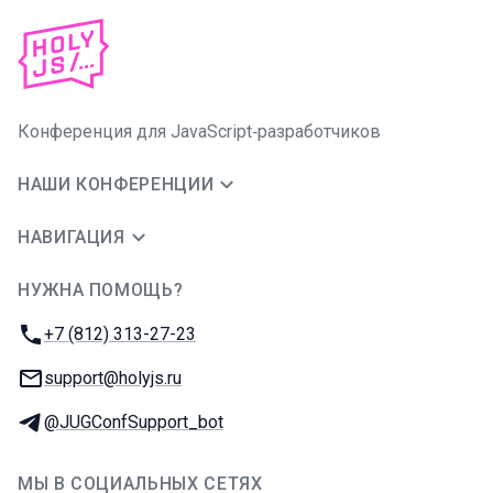
Конференция для JavaScript‑разработчиков
НАШИ КОНФЕРЕНЦИИ
НАВИГАЦИЯ
НУЖНА ПОМОЩЬ?
JUG Ru Group
Телефон:
+7 (812) 313-27-23
E-mail:
support@holyjs.ru
Телеграм:
@JUGConfSupport_bot
МЫ В СОЦИАЛЬНЫХ СЕТЯХ