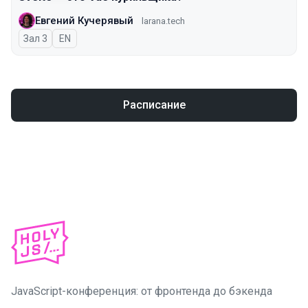
Евгений Кучерявый
larana.tech
Зал 3
На английском языке
EN
Расписание
JavaScript-конференция: от фронтенда до бэкенда