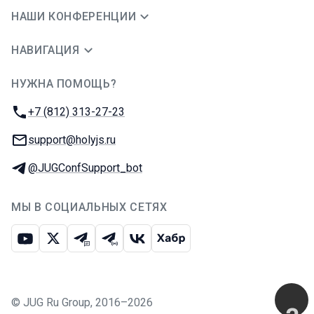
НАШИ КОНФЕРЕНЦИИ
НАВИГАЦИЯ
НУЖНА ПОМОЩЬ?
JUG Ru Group
Телефон:
+7 (812) 313-27-23
E-mail:
support@holyjs.ru
Телеграм:
@JUGConfSupport_bot
МЫ В СОЦИАЛЬНЫХ СЕТЯХ
Ютуб
Икс
Телеграм-чат
Телеграм-канал
ВКонтакте
Хабр
©
JUG Ru Group
,
2016–2026