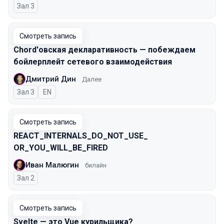
Зал 3
Смотреть запись
Chord'овская декларативность — побеждаем
бойлерплейт сетевого взаимодействия
Дмитрий Дин
Далее
Зал 3
На английском языке
EN
Смотреть запись
REACT_INTERNALS_​DO_NOT_USE_​
OR_YOU_WILL_BE_FIRED
Иван Малюгин
билайн
Зал 2
Смотреть запись
Svelte — это Vue курильщика?