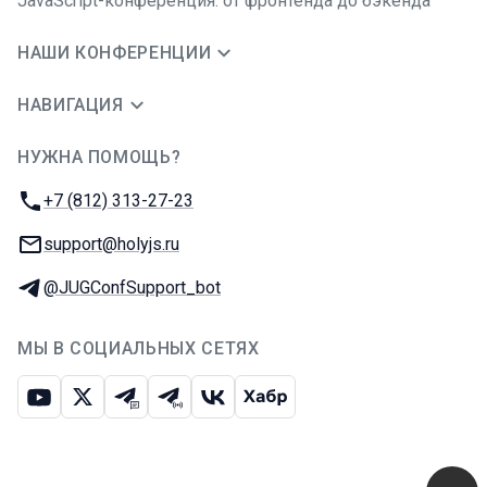
JavaScript-конференция: от фронтенда до бэкенда
НАШИ КОНФЕРЕНЦИИ
НАВИГАЦИЯ
НУЖНА ПОМОЩЬ?
JUG Ru Group
Телефон:
+7 (812) 313-27-23
E-mail:
support@holyjs.ru
Телеграм:
@JUGConfSupport_bot
МЫ В СОЦИАЛЬНЫХ СЕТЯХ
Ютуб
Икс
Телеграм-чат
Телеграм-канал
ВКонтакте
Хабр