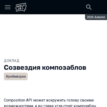
Сезон:
2025 Autumn
ДОКЛАД
Созвездия композаблов
Фреймворки
Composition API может вскружить голову своими
возможностями, и во главе угла стоят композаблы.