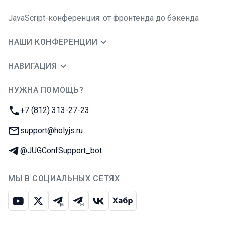
JavaScript-конференция: от фронтенда до бэкенда
НАШИ КОНФЕРЕНЦИИ
НАВИГАЦИЯ
НУЖНА ПОМОЩЬ?
JUG Ru Group
Телефон:
+7 (812) 313-27-23
E-mail:
support@holyjs.ru
Телеграм:
@JUGConfSupport_bot
МЫ В СОЦИАЛЬНЫХ СЕТЯХ
Ютуб
Икс
Телеграм-чат
Телеграм-канал
ВКонтакте
Хабр