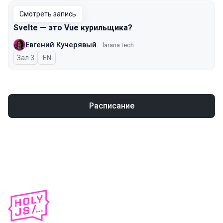
Смотреть запись
Svelte — это Vue курильщика?
Евгений Кучерявый
larana.tech
Зал 3
На английском языке
EN
Расписание