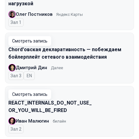
нагрузкой
Олег Постников
Яндекс Карты
Зал 1
Смотреть запись
Chord'овская декларативность — побеждаем
бойлерплейт сетевого взаимодействия
Дмитрий Дин
Далее
Зал 3
На английском языке
EN
Смотреть запись
REACT_INTERNALS_​DO_NOT_USE_​
OR_YOU_WILL_BE_FIRED
Иван Малюгин
билайн
Зал 2