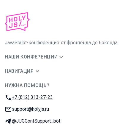
JavaScript-конференция: от фронтенда до бэкенда
НАШИ КОНФЕРЕНЦИИ
НАВИГАЦИЯ
НУЖНА ПОМОЩЬ?
JUG Ru Group
Телефон:
+7 (812) 313-27-23
E-mail:
support@holyjs.ru
Телеграм:
@JUGConfSupport_bot