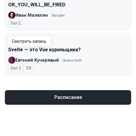
OR_YOU_WILL_BE_FIRED
Иван Малюгин
билайн
Зал 2
Смотреть запись
Svelte — это Vue курильщика?
Евгений Кучерявый
larana.tech
Зал 3
На английском языке
EN
Расписание