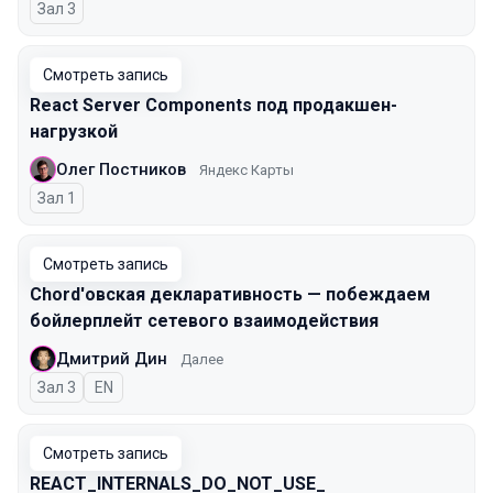
Зал 3
Смотреть запись
React Server Components под продакшен-
нагрузкой
Олег Постников
Яндекс Карты
Зал 1
Смотреть запись
Chord'овская декларативность — побеждаем
бойлерплейт сетевого взаимодействия
Дмитрий Дин
Далее
Зал 3
На английском языке
EN
Смотреть запись
REACT_INTERNALS_​DO_NOT_USE_​