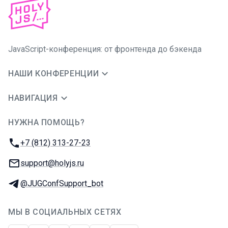
JavaScript-конференция: от фронтенда до бэкенда
НАШИ КОНФЕРЕНЦИИ
НАВИГАЦИЯ
НУЖНА ПОМОЩЬ?
JUG Ru Group
Телефон:
+7 (812) 313-27-23
E-mail:
support@holyjs.ru
Телеграм:
@JUGConfSupport_bot
МЫ В СОЦИАЛЬНЫХ СЕТЯХ