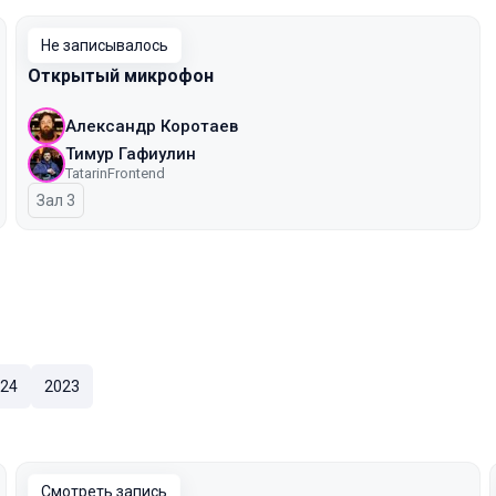
Не записывалось
Открытый микрофон
Александр Коротаев
Тимур Гафиулин
TatarinFrontend
Зал 3
24
2023
Смотреть запись