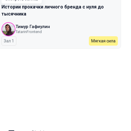
Истории прокачки личного бренда с нуля до
тысячника
Тимур Гафиулин
TatarinFrontend
Зал 1
Мягкая сила