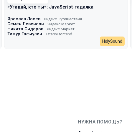
«Угадай, кто ты»: JavaScript-гадалка
Ярослав Лосев
Яндекс Путешествия
Семён Левенсон
Яндекс Маркет
Никита Сидоров
Яндекс Маркет
Тимур Гафиулин
TatarinFrontend
HolySound
НУЖНА ПОМОЩЬ?
JUG Ru Group