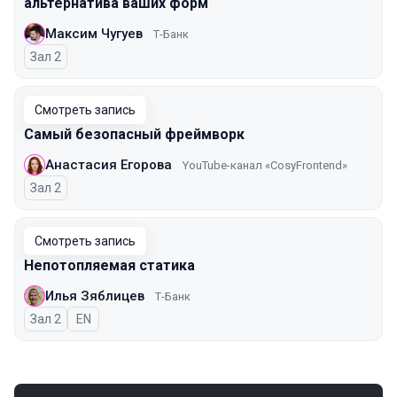
альтернатива ваших форм
Максим Чугуев
Т-Банк
Зал 2
Смотреть запись
Самый безопасный фреймворк
Анастасия Егорова
YouTube-канал «CosyFrontend»
Зал 2
Смотреть запись
Непотопляемая статика
Илья Зяблицев
Т-Банк
Зал 2
На английском языке
EN