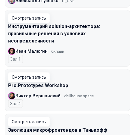
Александр Гузенко
IT_ONE
Смотреть запись
Инструментарий solution-архитектора:
правильные решения в условиях
неопределенности
Иван Малюгин
билайн
Зал 1
Смотреть запись
Pro.Prototypes Workshop
Виктор Вершанский
chillhouse.space
Зал 4
Смотреть запись
Эволюция микрофронтендов в Тинькофф