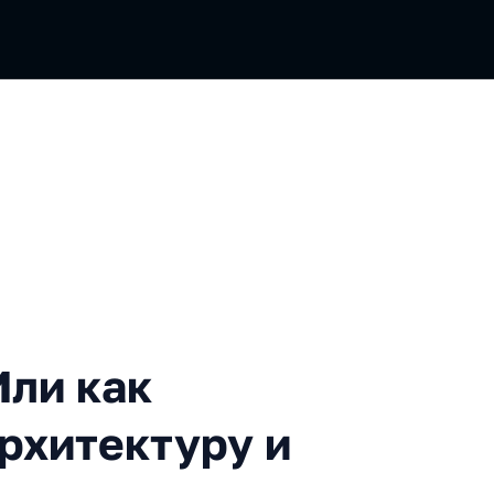
ак подружить чистую архит
Или как
рхитектуру и