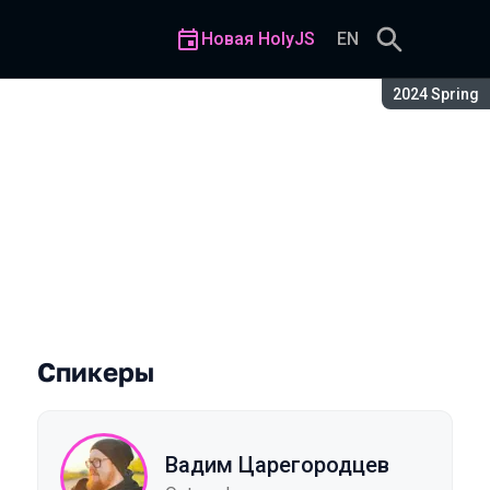
Новая HolyJS
EN
Сезон:
2024 Spring
ектуру и RSC
Спикеры
Вадим Царегородцев