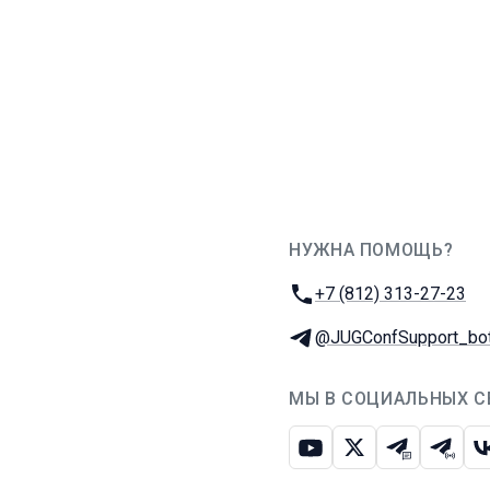
НУЖНА ПОМОЩЬ?
JUG Ru Group
Телефон:
+7 (812) 313-27-23
Телеграм:
@JUGConfSupport_bo
МЫ В СОЦИАЛЬНЫХ С
Ютуб
Икс
Телеграм-
Телег