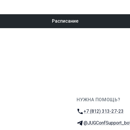
Расписание
НУЖНА ПОМОЩЬ?
JUG Ru Group
Телефон:
+7 (812) 313-27-23
Телеграм:
@JUGConfSupport_bo