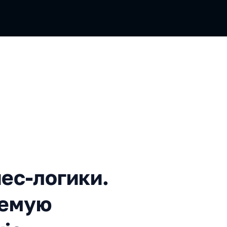
огики. Строим масштабируе
ес-логики.
уемую