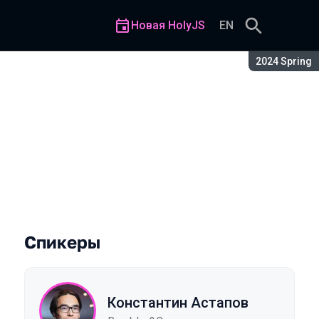
Новая HolyJS
EN
Сезон:
2024 Spring
мую архитектуру с Reflexio
Спикеры
Константин Астапов