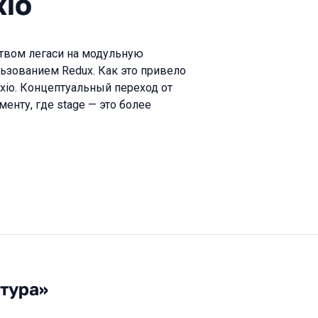
xio
твом легаси на модульную
льзованием Redux. Как это привело
xio. Концептуальный переход от
нту, где stage — это более
ктура»