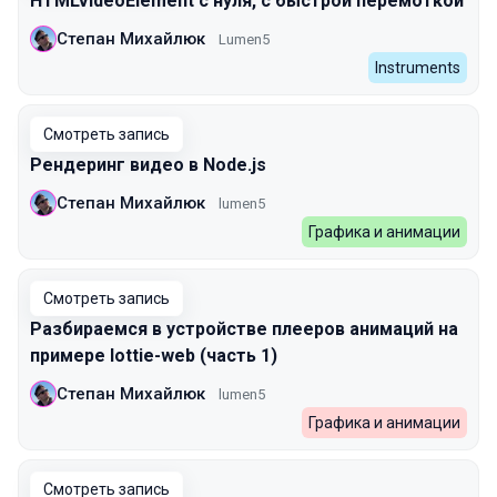
HTMLVideoElement с нуля, c быстрой перемоткой
Степан Михайлюк
Lumen5
Instruments
Смотреть запись
Рендеринг видео в Node.js
Степан Михайлюк
lumen5
Графика и анимации
Смотреть запись
Разбираемся в устройстве плееров анимаций на
примере lottie-web (часть 1)
Степан Михайлюк
lumen5
Графика и анимации
Смотреть запись