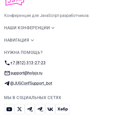
Конференция для JavaScript‑разработчиков
НАШИ КОНФЕРЕНЦИИ
НАВИГАЦИЯ
НУЖНА ПОМОЩЬ?
JUG Ru Group
Телефон:
+7 (812) 313-27-23
E-mail:
support@holyjs.ru
Телеграм:
@JUGConfSupport_bot
МЫ В СОЦИАЛЬНЫХ СЕТЯХ
Ютуб
Икс
Телеграм-чат
Телеграм-канал
ВКонтакте
Хабр