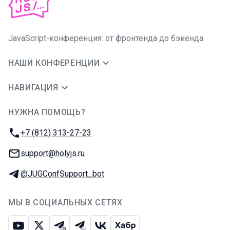
JavaScript-конференция: от фронтенда до бэкенда
НАШИ КОНФЕРЕНЦИИ
НАВИГАЦИЯ
НУЖНА ПОМОЩЬ?
JUG Ru Group
Телефон:
+7 (812) 313-27-23
E-mail:
support@holyjs.ru
Телеграм:
@JUGConfSupport_bot
МЫ В СОЦИАЛЬНЫХ СЕТЯХ