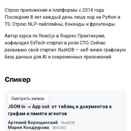
Строю приложения и платформы с 2014 года.
Последние 8 лет каждый день пишу код на Python и
TS. Строю NLP-пайплайны, бэкенды и фронтенды.
Автор курса по React.js в Яндекс Практикуме,
кофаундил EdTech-стартап в роли CTO. Сейчас
развиваю свой стартап: RushDB — self-aware графовую
базу данных для AI и современных приложений.
Спикер
Выступления в сезоне 2025 Autumn
Смотреть запись
JSON in → App out: от таблиц и документов к
графам и памяти агентов
Артемий Верещинский
RushDB
Мария Кондаурова
BIOCAD