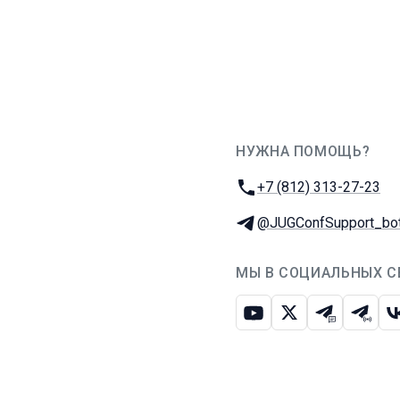
НУЖНА ПОМОЩЬ?
JUG Ru Group
Телефон:
+7 (812) 313-27-23
Телеграм:
@JUGConfSupport_bo
МЫ В СОЦИАЛЬНЫХ С
Ютуб
Икс
Телеграм-
Телег