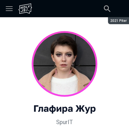
Сезон:
2021 Piter
Глафира Жур
SpurIT