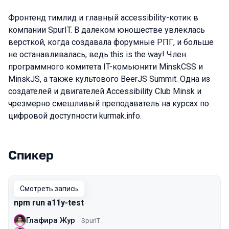
Фронтенд тимлид и главный accessibility-котик в
компании SpurIT. В далеком юношестве увлеклась
версткой, когда создавала форумные РПГ, и больше
не останавливалась, ведь this is the way! Член
программного комитета IT-комьюнити MinskCSS и
MinskJS, а также культового BeerJS Summit. Одна из
создателей и двигателей Accessibility Club Minsk и
чрезмерно смешливый преподаватель на курсах по
цифровой доступности kurmak.info.
Спикер
Выступления в сезоне 2021 Piter
Смотреть запись
npm run a11y-test
Глафира Жур
SpurIT