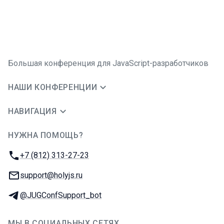
Большая конференция для JavaScript-разработчиков
НАШИ КОНФЕРЕНЦИИ
НАВИГАЦИЯ
НУЖНА ПОМОЩЬ?
JUG Ru Group
Телефон:
+7 (812) 313-27-23
E-mail:
support@holyjs.ru
Телеграм:
@JUGConfSupport_bot
МЫ В СОЦИАЛЬНЫХ СЕТЯХ