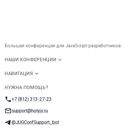
Большая конференция для JavaScript-разработчиков
НАШИ КОНФЕРЕНЦИИ
НАВИГАЦИЯ
НУЖНА ПОМОЩЬ?
JUG Ru Group
Телефон:
+7 (812) 313-27-23
E-mail:
support@holyjs.ru
Телеграм:
@JUGConfSupport_bot