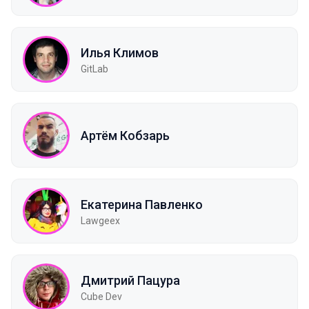
Илья Климов
GitLab
Артём Кобзарь
Екатерина Павленко
Lawgeex
Дмитрий Пацура
Cube Dev