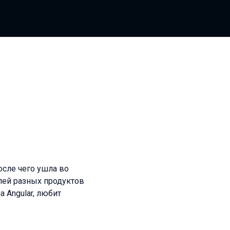
осле чего ушла во
лей разных продуктов
а Angular, любит