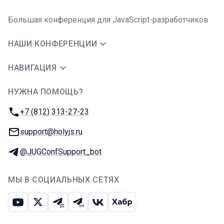
Большая конференция для JavaScript-разработчиков
НАШИ КОНФЕРЕНЦИИ
НАВИГАЦИЯ
НУЖНА ПОМОЩЬ?
JUG Ru Group
Телефон:
+7 (812) 313-27-23
E-mail:
support@holyjs.ru
Телеграм:
@JUGConfSupport_bot
МЫ В СОЦИАЛЬНЫХ СЕТЯХ
Ютуб
Икс
Телеграм-чат
Телеграм-канал
ВКонтакте
Хабр