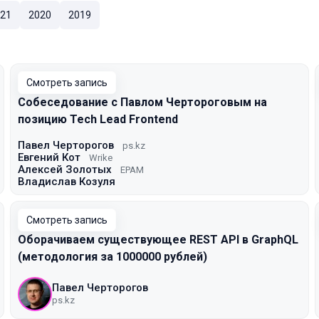
21
2020
2019
Смотреть запись
Собеседование с Павлом Чертороговым на
позицию Tech Lead Frontend
Павел Черторогов
ps.kz
Евгений Кот
Wrike
Алексей Золотых
EPAM
Владислав Козуля
Смотреть запись
Оборачиваем существующее REST API в GraphQL
(методология за 1000000 рублей)
Павел Черторогов
ps.kz