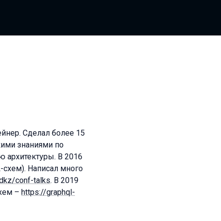
йнер. Сделал более 15
кими знаниями по
ю архитектуры. В 2016
L-схем). Написал много
dkz/conf-talks
. В 2019
схем –
https://graphql-