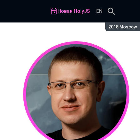
Новая HolyJS
EN
Сезон:
2018 Moscow