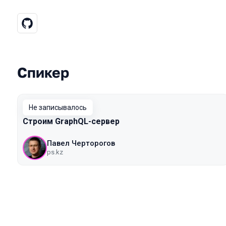
Спикер
Выступления в сезоне 2018 Mosco
Не записывалось
Строим GraphQL-сервер
Павел Черторогов
ps.kz