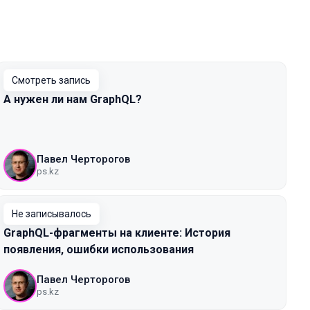
Смотреть запись
А нужен ли нам GraphQL?
Павел Черторогов
ps.kz
Не записывалось
GraphQL-фрагменты на клиенте: История
появления, ошибки использования
Павел Черторогов
ps.kz