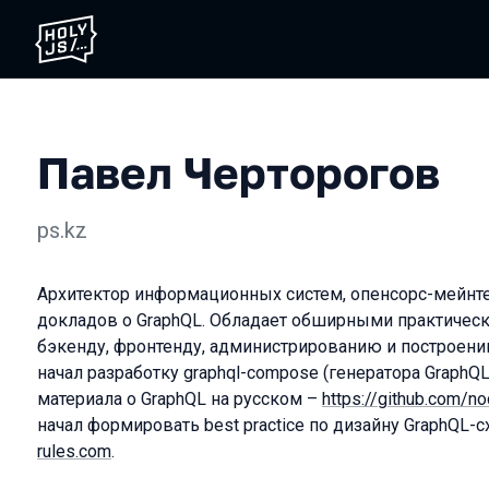
Павел Черторогов
ps.kz
Архитектор информационных систем, опенсорс-мейнте
докладов о GraphQL. Обладает обширными практичес
бэкенду, фронтенду, администрированию и построени
начал разработку graphql-compose (генератора GraphQ
материала о GraphQL на русском –
https://github.com/no
начал формировать best practice по дизайну GraphQL-
rules.com
.