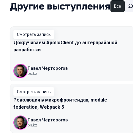
Другие выступления
Все
20
Смотреть запись
Докручиваем ApolloClient до энтерпрайзной
разработки
Павел Черторогов
ps.kz
Смотреть запись
Революция в микрофронтендах, module
federation, Webpack 5
Павел Черторогов
ps.kz