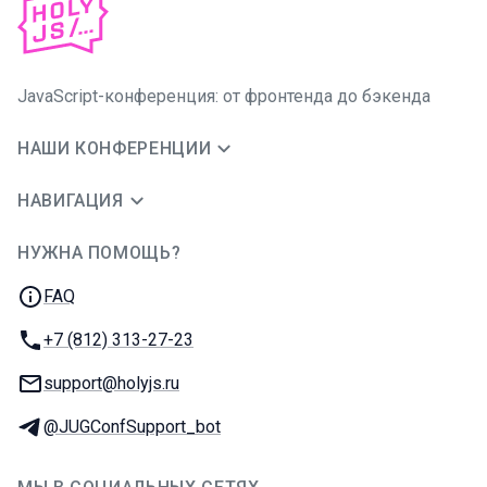
JavaScript-конференция: от фронтенда до бэкенда
НАШИ КОНФЕРЕНЦИИ
НАВИГАЦИЯ
НУЖНА ПОМОЩЬ?
JUG Ru Group
FAQ
Телефон:
+7 (812) 313-27-23
E-mail:
support@holyjs.ru
Телеграм:
@JUGConfSupport_bot