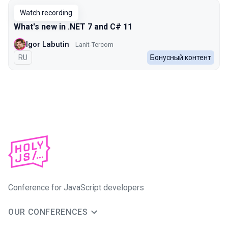
Watch recording
What's new in .NET 7 and C# 11
Igor Labutin
Lanit-Tercom
In Russian
RU
Бонусный контент
Conference for JavaScript developers
OUR CONFERENCES