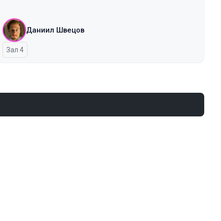
Даниил Швецов
Зал 4