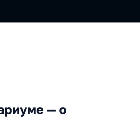
е — о команде и о вас
ариуме — о