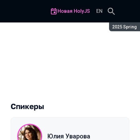
Новая HolyJS
EN
Сезон:
2025 Spring
Спикеры
Юлия Уварова