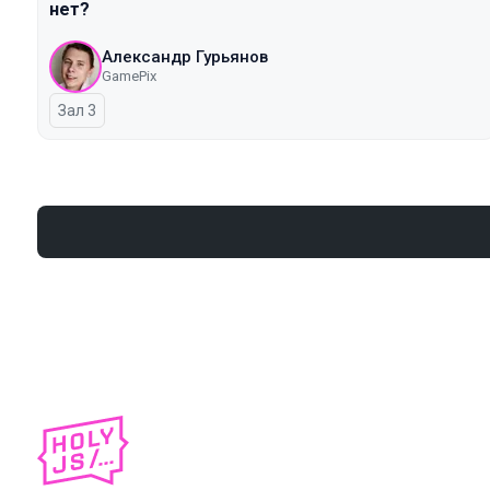
нет?
Александр Гурьянов
GamePix
Зал 3