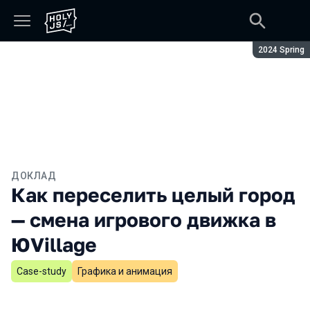
Сезон:
2024 Spring
ДОКЛАД
Как переселить целый город
— смена игрового движка в
ЮVillage
Case-study
Графика и анимация