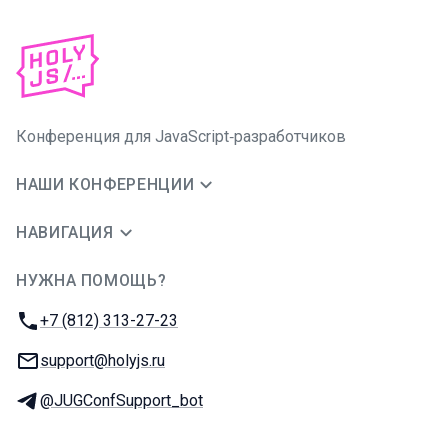
Конференция для JavaScript‑разработчиков
НАШИ КОНФЕРЕНЦИИ
НАВИГАЦИЯ
НУЖНА ПОМОЩЬ?
JUG Ru Group
Телефон:
+7 (812) 313-27-23
E-mail:
support@holyjs.ru
Телеграм:
@JUGConfSupport_bot