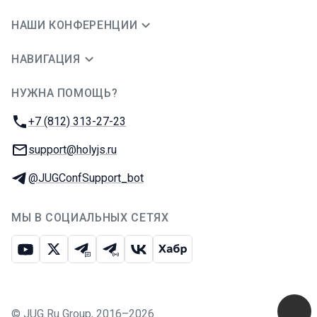
НАШИ КОНФЕРЕНЦИИ
НАВИГАЦИЯ
НУЖНА ПОМОЩЬ?
JUG Ru Group
Телефон:
+7 (812) 313-27-23
E-mail:
support@holyjs.ru
Телеграм:
@JUGConfSupport_bot
МЫ В СОЦИАЛЬНЫХ СЕТЯХ
Ютуб
Икс
Телеграм-чат
Телеграм-канал
ВКонтакте
Хабр
©
JUG Ru Group
,
2016–2026