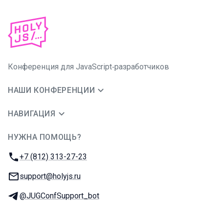
Конференция для JavaScript‑разработчиков
НАШИ КОНФЕРЕНЦИИ
НАВИГАЦИЯ
НУЖНА ПОМОЩЬ?
JUG Ru Group
Телефон:
+7 (812) 313-27-23
E-mail:
support@holyjs.ru
Телеграм:
@JUGConfSupport_bot