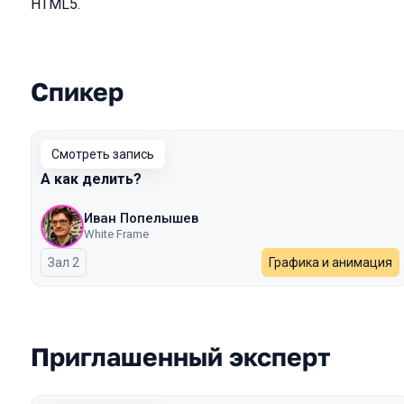
HTML5.
Спикер
Выступления в сезоне 2024 Spring
Смотреть запись
А как делить?
Иван Попелышев
White Frame
Зал 2
Графика и анимация
Приглашенный эксперт