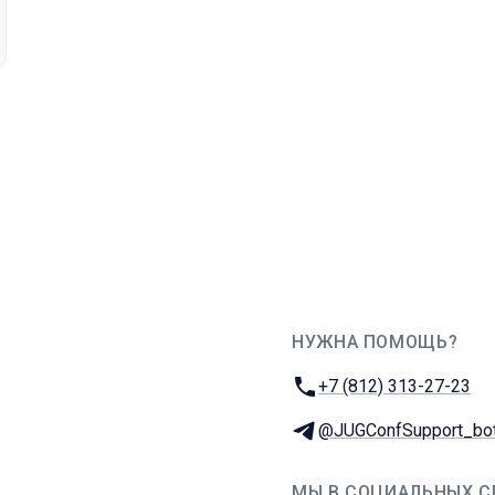
НУЖНА ПОМОЩЬ?
JUG Ru Group
Телефон:
+7 (812) 313-27-23
Телеграм:
@JUGConfSupport_bo
МЫ В СОЦИАЛЬНЫХ С