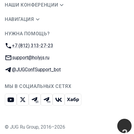
НАШИ КОНФЕРЕНЦИИ
НАВИГАЦИЯ
НУЖНА ПОМОЩЬ?
JUG Ru Group
Телефон:
+7 (812) 313-27-23
E-mail:
support@holyjs.ru
Телеграм:
@JUGConfSupport_bot
МЫ В СОЦИАЛЬНЫХ СЕТЯХ
Ютуб
Икс
Телеграм-чат
Телеграм-канал
ВКонтакте
Хабр
©
JUG Ru Group
,
2016–2026