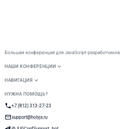
Большая конференция для JavaScript-разработчиков
НАШИ КОНФЕРЕНЦИИ
НАВИГАЦИЯ
НУЖНА ПОМОЩЬ?
JUG Ru Group
Телефон:
+7 (812) 313-27-23
E-mail:
support@holyjs.ru
Телеграм:
@JUGConfSupport_bot