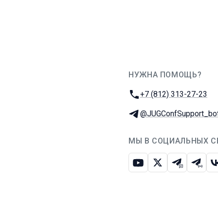
НУЖНА ПОМОЩЬ?
JUG Ru Group
Телефон:
+7 (812) 313-27-23
Телеграм:
@JUGConfSupport_bo
МЫ В СОЦИАЛЬНЫХ С
Ютуб
Икс
Телеграм-
Телег