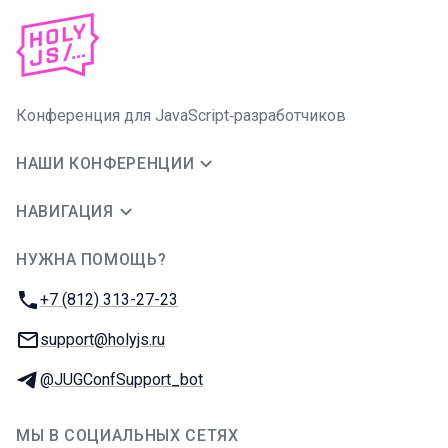
Конференция для JavaScript‑разработчиков
НАШИ КОНФЕРЕНЦИИ
НАВИГАЦИЯ
НУЖНА ПОМОЩЬ?
JUG Ru Group
Телефон:
+7 (812) 313-27-23
E-mail:
support@holyjs.ru
Телеграм:
@JUGConfSupport_bot
МЫ В СОЦИАЛЬНЫХ СЕТЯХ