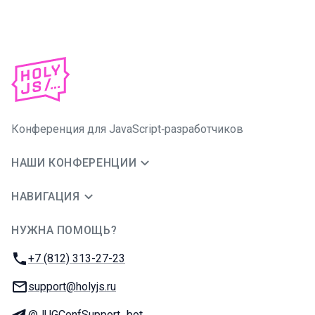
Конференция для JavaScript‑разработчиков
НАШИ КОНФЕРЕНЦИИ
НАВИГАЦИЯ
НУЖНА ПОМОЩЬ?
JUG Ru Group
Телефон:
+7 (812) 313-27-23
E-mail:
support@holyjs.ru
Телеграм:
@JUGConfSupport_bot