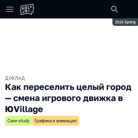
Сезон:
2024 Spring
ДОКЛАД
Как переселить целый город
— смена игрового движка в
ЮVillage
Case-study
Графика и анимация