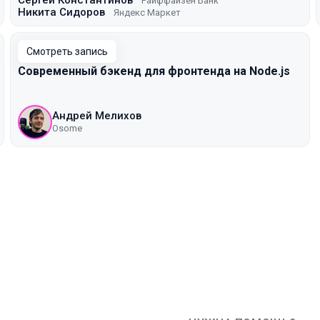
Сергей Константинов
Райффайзен Банк
Никита Сидоров
Яндекс Маркет
Смотреть запись
Cовременный бэкенд для фронтенда на Node.js
Андрей Мелихов
Osome