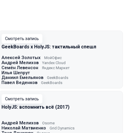
Смотреть запись
GeekBoards x HolyJS: тактильный спешл
Алексей Золотых
МойОфис
Андрей Мелихов
Yandex Cloud
Семён Левенсон
Яндекс Маркет
Илья Шепрут
Даниил Емельянов
GeekBoards
Павел Веденков
GeekBoards
Смотреть запись
HolyJS: вспомнить всё (2017)
Андрей Мелихов
Osome
Николай Матвиенко
Grid Dynamics