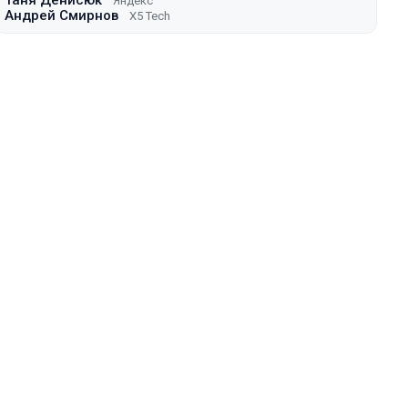
Таня Денисюк
Яндекс
Андрей Смирнов
X5 Tech