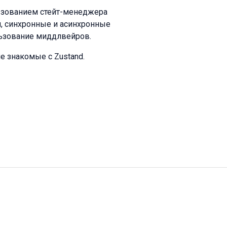
льзованием стейт-менеджера
и, синхронные и асинхронные
льзование миддлвейров.
е знакомые с Zustand.