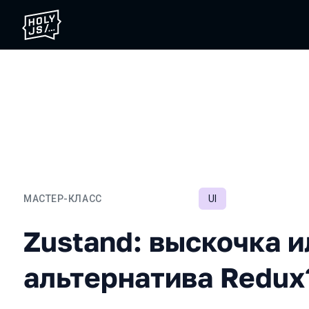
МАСТЕР-КЛАСС
UI
Zustand: выскочка или с
Zustand: выскочка и
альтернатива Redux?