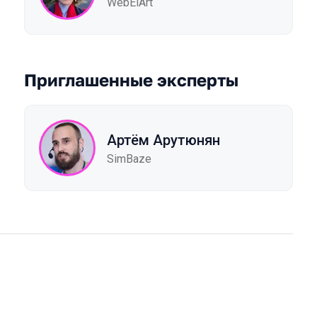
WebElArt
Приглашенные эксперты
Артём Арутюнян
SimBaze