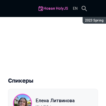
Новая HolyJS
EN
Сезон:
2023 Spring
x? (Часть 2)
Спикеры
Елена Литвинова