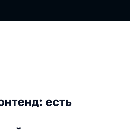
д: есть ли место фронтенд-
онтенд: есть