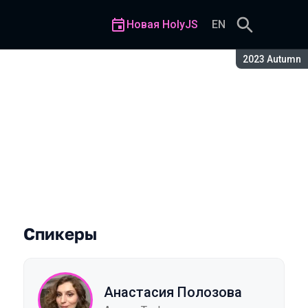
Новая HolyJS
EN
Сезон:
2023 Autumn
разработчику в блокчейне 
Спикеры
Анастасия Полозова